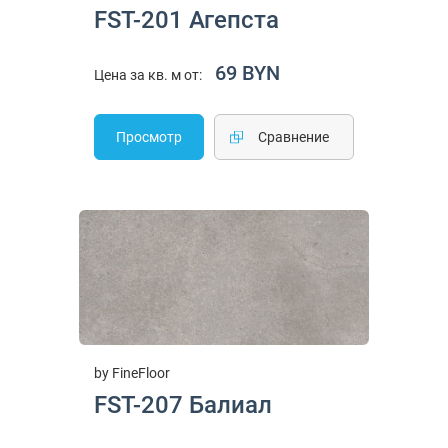
FST-201 Агепста
69 BYN
Цена за кв. м от:
Просмотр
Cравнение
by FineFloor
FST-207 Балиал