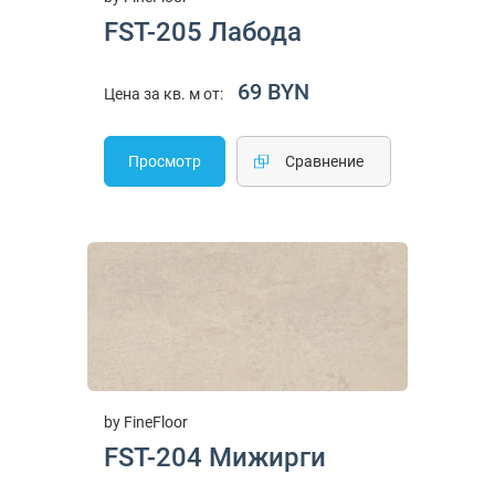
FST-205 Лабода
69 BYN
Цена за кв. м от:
Просмотр
Cравнение
by FineFloor
FST-204 Мижирги