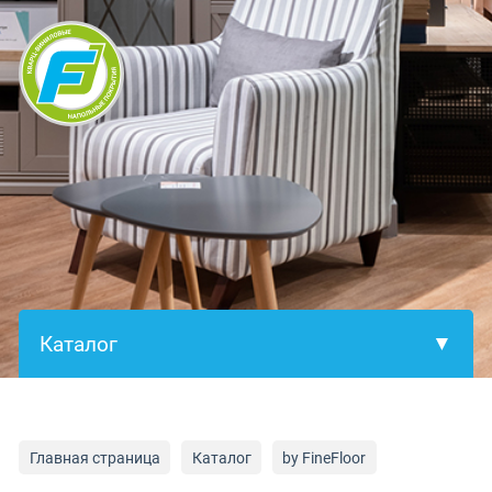
×
Главная страница
Каталог
by FineFloor