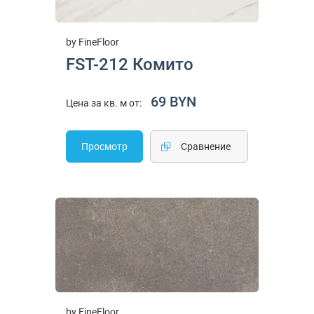
by FineFloor
FST-212 Комито
69 BYN
Цена за кв. м от:
Просмотр
Cравнение
by FineFloor