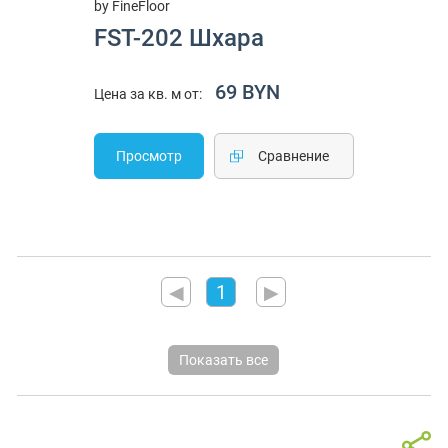
by FineFloor
FST-202 Шхара
69 BYN
Цена за кв. м от:
Просмотр
Cравнение
◀
1
▶
Показать все