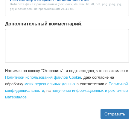
Выберите файл с расширением (doc, docx, xls, xlsx, txt, rtf, pdf, png, jpeg, jpg,
gif) и размером, не превышающим 24.41 МБ.
Дополнительный комментарий:
Нажимая на кнопку "Отправить", я подтверждаю, что ознакомлен c
Политикой использования файлов Cookie
, даю согласие на
обработку
моих персональных данных
в соответствии с
Политикой
конфиденциальности
, на
получение информационных и рекламных
материалов
Отправить