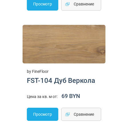
Просмотр
Cравнение
by FineFloor
FST-104 Дуб Веркола
69 BYN
Цена за кв. м от:
Просмотр
Cравнение