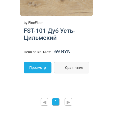
by FineFloor
FST-101 Дуб Усть-
Цильмский
69 BYN
Цена за кв. м от:
Просмотр
Cравнение
◀
1
▶