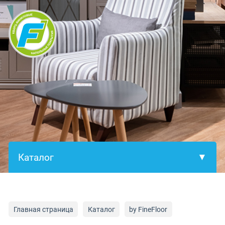
×
Главная страница
Каталог
by FineFloor