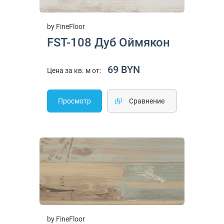
by FineFloor
FST-108 Дуб Оймякон
69 BYN
Цена за кв. м от:
Просмотр
Cравнение
by FineFloor