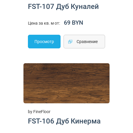
FST-107 Дуб Куналей
69 BYN
Цена за кв. м от:
Просмотр
Cравнение
by FineFloor
FST-106 Дуб Кинерма