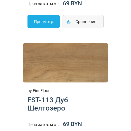
69 BYN
Цена за кв. м от:
Просмотр
Cравнение
by FineFloor
FST-113 Дуб
Шелтозеро
69 BYN
Цена за кв. м от: