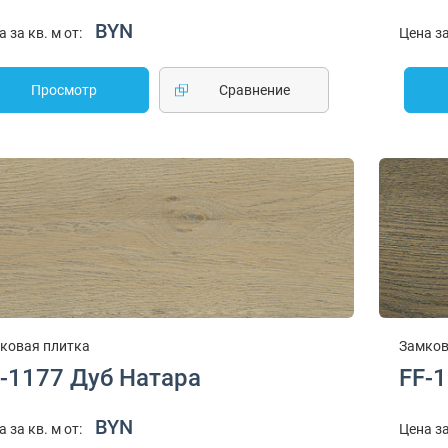
BYN
а за кв. м от:
Цена за
Просмотр
Cравнение
ковая плитка
Замков
-1177 Дуб Натара
FF-
BYN
а за кв. м от:
Цена за