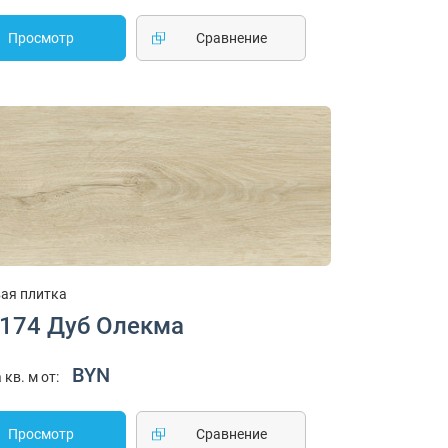
Просмотр
Cравнение
ая плитка
1174 Дуб Олекма
BYN
 кв. м от:
Просмотр
Cравнение