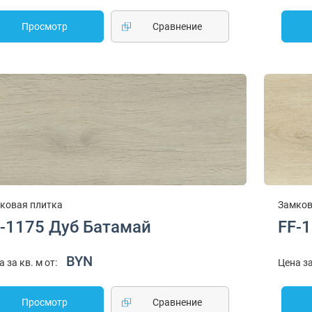
Просмотр
Cравнение
ковая плитка
Замков
-1175 Дуб Батамай
FF-
BYN
а за кв. м от:
Цена за
Просмотр
Cравнение