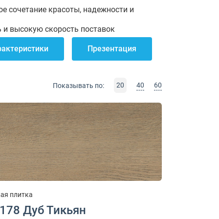
ное сочетание красоты, надежности и
ь и высокую скорость поставок
рактеристики
Презентация
20
40
60
Показывать по:
ая плитка
1178 Дуб Тикьян