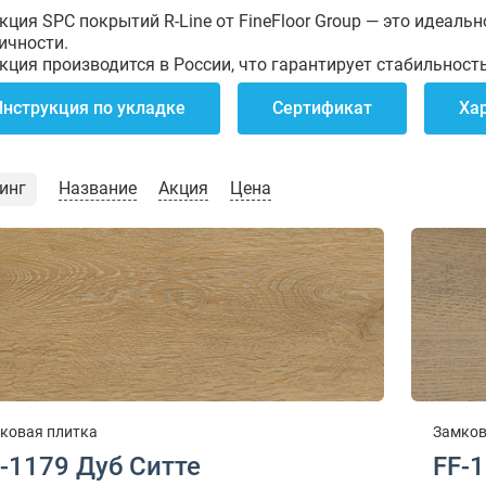
кция SPC покрытий R-Line от FineFloor Group — это идеаль
ичности.
кция производится в России, что гарантирует стабильност
Инструкция по укладке
Сертификат
Ха
инг
Название
Акция
Цена
ковая плитка
Замков
-1179 Дуб Ситте
FF-