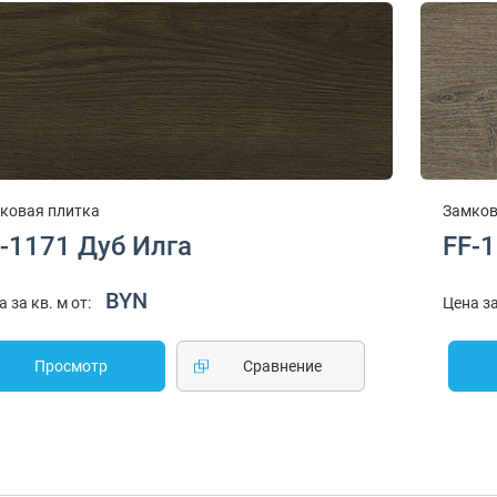
ковая плитка
Замков
-1171 Дуб Илга
FF-
BYN
а за кв. м от:
Цена за
Просмотр
Cравнение