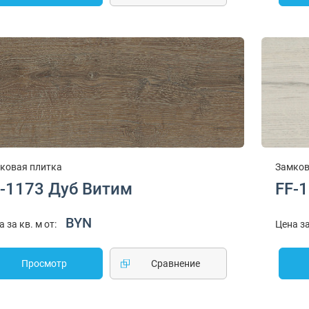
ковая плитка
Замков
-1173 Дуб Витим
FF-
BYN
а за кв. м от:
Цена за
Просмотр
Cравнение