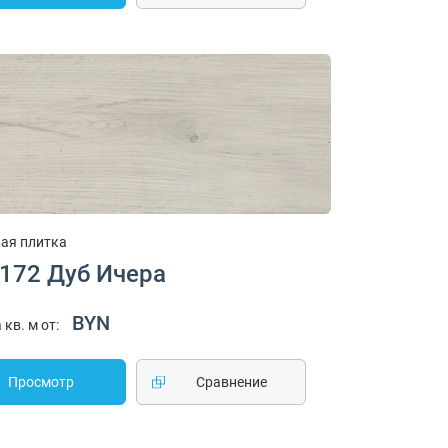
ая плитка
1172 Дуб Ичера
BYN
 кв. м от:
Просмотр
Cравнение