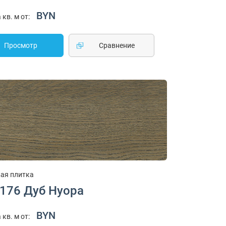
BYN
 кв. м от:
Просмотр
Cравнение
ая плитка
1176 Дуб Нуора
BYN
 кв. м от: