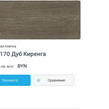
ая плитка
1170 Дуб Киренга
BYN
 кв. м от:
Просмотр
Cравнение