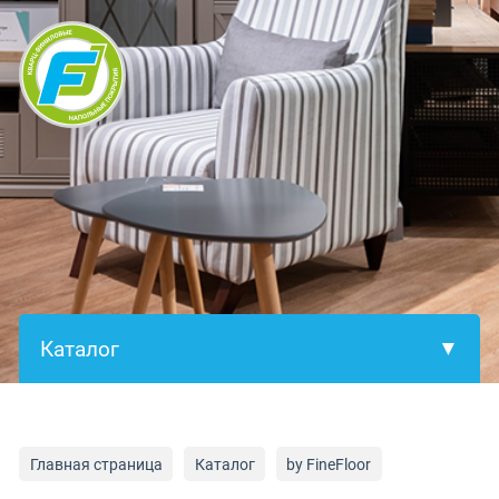
×
Главная страница
Каталог
by FineFloor