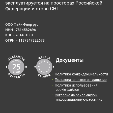
эксплуатируется на просторах Российской
Имя*
Федерации и стран СНГ
ООО Файн Флор рус
ИНН - 7814582696
E-mail
КПП - 781401001
ОГРН – 1137847322678
Результаты расчета:
Сообщение
Документы
Количество:
Итоговая
Цена от:
площадь:
0
упак.
0
BYN
Политика конфиденциальности
2
0
м
Пользовательское соглашение
Политика использования
Отправить заявку с расчетом менеджеру для
cookie файлов
получения информации и оформления заказа.
Согласие на рекламную и
информационную рассылку
Оставить отзыв
Отправить заявку