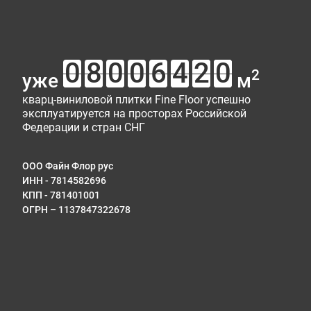
2
уже
м
кварц-виниловой плитки Fine Floor успешно
эксплуатируется на просторах Российской
Федерации и стран СНГ
ООО Файн Флор рус
ИНН - 7814582696
КПП - 781401001
ОГРН – 1137847322678