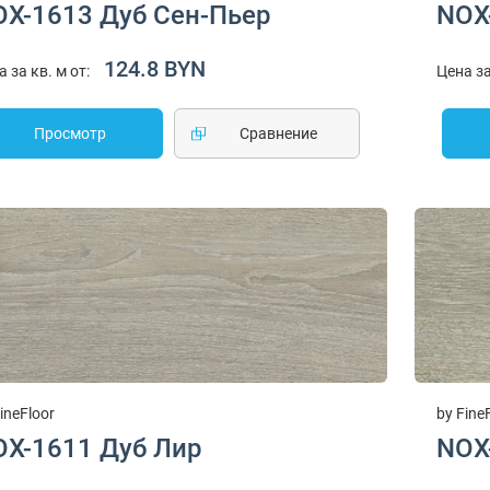
OX-1613 Дуб Сен-Пьер
NOX
124.8 BYN
а за кв. м от:
Цена за
Просмотр
Cравнение
ineFloor
by Fine
OX-1611 Дуб Лир
NOX