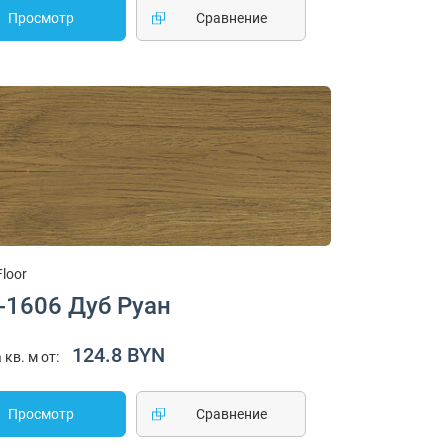
Просмотр
Cравнение
Floor
-1606 Дуб Руан
124.8 BYN
 кв. м от:
Просмотр
Cравнение