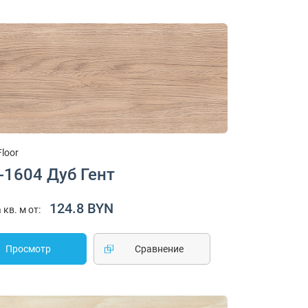
Floor
-1604 Дуб Гент
124.8 BYN
 кв. м от:
Просмотр
Cравнение