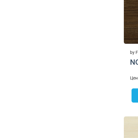
by F
N
Цен