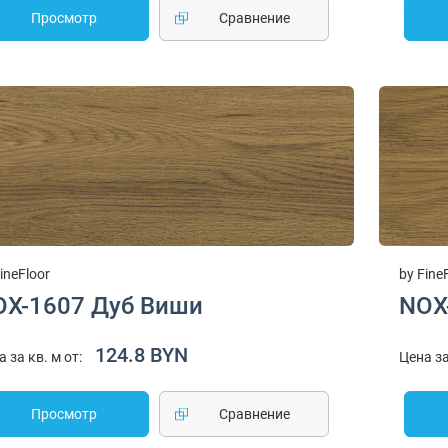
Просмотр
Cравнение
ineFloor
by Fine
OX-1607 Дуб Виши
NOX
124.8 BYN
а за кв. м от:
Цена за
Просмотр
Cравнение