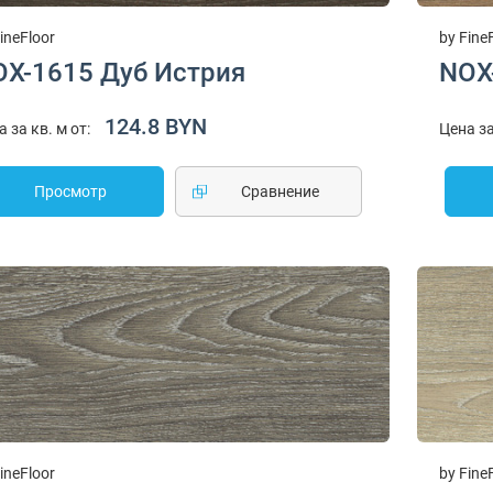
ineFloor
by Fine
OX-1615 Дуб Истрия
NOX
124.8 BYN
а за кв. м от:
Цена за
Просмотр
Cравнение
ineFloor
by Fine