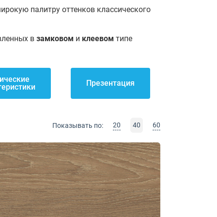
широкую палитру оттенков классического
вленных в
замковом
и
клеевом
типе
ические
Презентация
теристики
20
40
60
Показывать по: