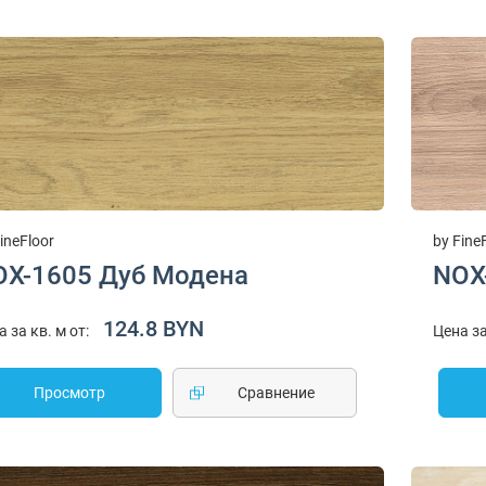
ineFloor
by Fine
OX-1605 Дуб Модена
NOX
124.8 BYN
а за кв. м от:
Цена за
Просмотр
Cравнение