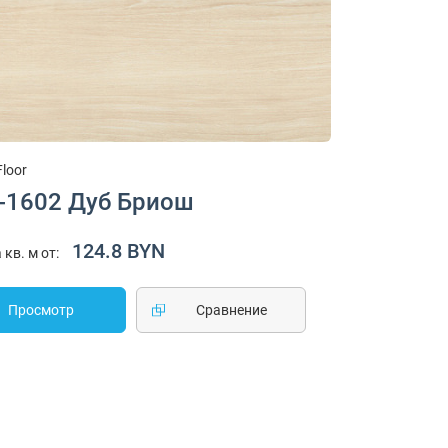
Floor
-1602 Дуб Бриош
124.8 BYN
 кв. м от:
Просмотр
Cравнение