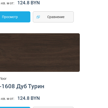
124.8 BYN
 кв. м от:
Просмотр
Cравнение
Floor
-1608 Дуб Турин
124.8 BYN
 кв. м от: