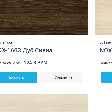
ineFloor
by Fine
OX-1603 Дуб Сиена
NOX
124.8 BYN
а за кв. м от:
Цена за
Просмотр
Cравнение