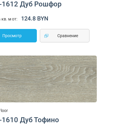
-1612 Дуб Рошфор
124.8 BYN
 кв. м от:
Просмотр
Cравнение
Floor
-1610 Дуб Тофино