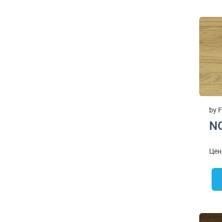
by F
N
Цен