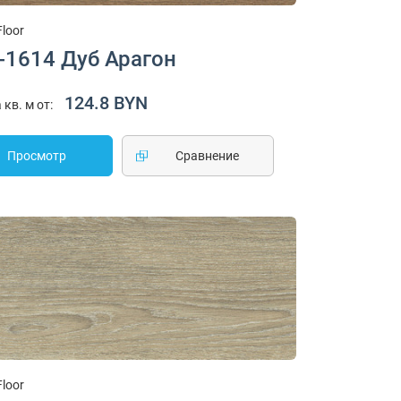
Floor
-1614 Дуб Арагон
124.8 BYN
 кв. м от:
Просмотр
Cравнение
Floor