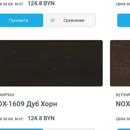
124.8 BYN
а за кв. м от:
Цена за
Просмотр
Cравнение
ineFloor
by Fine
OX-1609 Дуб Хорн
NOX
124.8 BYN
а за кв. м от:
Цена за