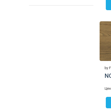
by F
N
Цен