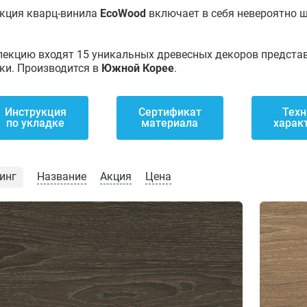
кция кварц-винила
EcoWood
включает в себя невероятно 
лекцию входят 15 уникальных древесных декоров предста
ки. Производится в
Южной Корее
.
Инструкция
Сертификат
Техн
по укладке
материала
харак
инг
Название
Акция
Цена