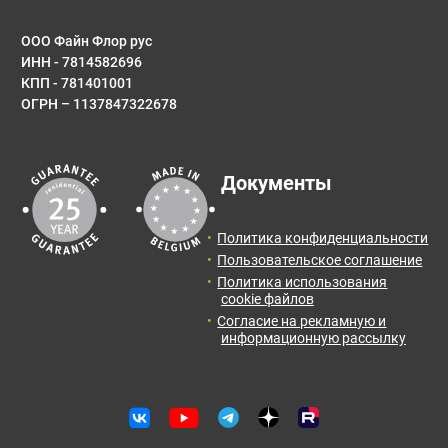
Имя*
ООО Файн Флор рус
ИНН - 7814582696
КПП - 781401001
ОГРН – 1137847322678
E-mail
Результаты расчета:
Документы
Количество:
Итоговая
Цена от:
Сообщение
площадь:
0
упак.
0
BYN
Политика конфиденциальности
2
0
м
Пользовательское соглашение
Политика использования
Отправить заявку с расчетом менеджеру для
cookie файлов
получения информации и оформления заказа.
Согласие на рекламную и
информационную рассылку
Оставить отзыв
Отправить заявку