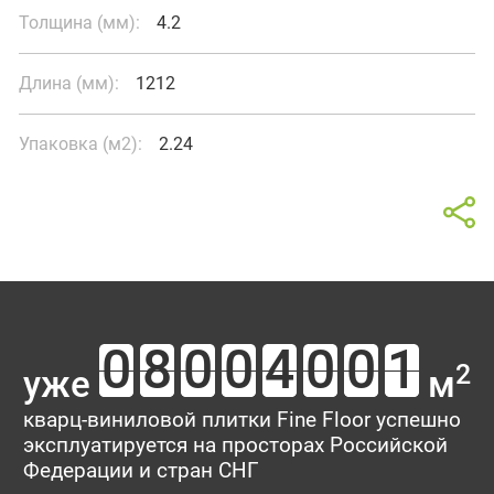
Толщина (мм):
4.2
Длина (мм):
1212
Упаковка (м2):
2.24
Калькулятор
Отзывы о товаре Дуб
В интерьере
Тофино
Площадь помещения
Ваш отзыв поможет кому-то сделать выбор. Спасибо, что
2
уже
м
делитесь опытом!
Тип укладки
кварц-виниловой плитки Fine Floor успешно
эксплуатируется на просторах Российской
Рейтинг:
Федерации и стран СНГ