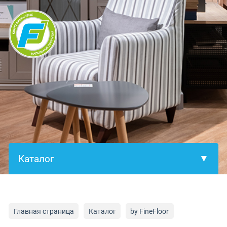
×
Главная страница
Каталог
by FineFloor