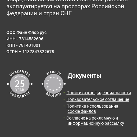
эксплуатируется на просторах Российской
Имя*
Федерации и стран СНГ
ООО Файн Флор рус
ИНН - 7814582696
E-mail
КПП - 781401001
ОГРН – 1137847322678
Результаты расчета:
Сообщение
Документы
Количество:
Итоговая
Цена от:
площадь:
0
упак.
0
BYN
Политика конфиденциальности
2
0
м
Пользовательское соглашение
Политика использования
Отправить заявку с расчетом менеджеру для
cookie файлов
получения информации и оформления заказа.
Согласие на рекламную и
информационную рассылку
Оставить отзыв
Отправить заявку