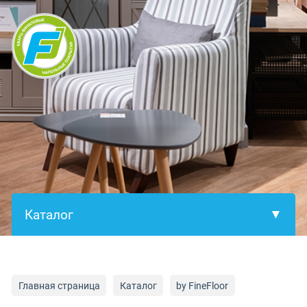
×
Главная страница
Каталог
by FineFloor