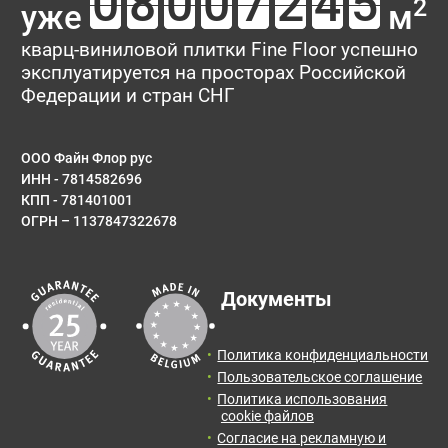
2
уже
м
Тип укладки
Рейтинг:
кварц-виниловой плитки Fine Floor успешно
эксплуатируется на просторах Российской
Имя*
Федерации и стран СНГ
ООО Файн Флор рус
ИНН - 7814582696
E-mail
КПП - 781401001
ОГРН – 1137847322678
Результаты расчета:
Сообщение
Документы
Количество:
Итоговая
Цена от:
площадь:
0
упак.
0
BYN
Политика конфиденциальности
2
0
м
Пользовательское соглашение
Политика использования
Отправить заявку с расчетом менеджеру для
cookie файлов
получения информации и оформления заказа.
Согласие на рекламную и