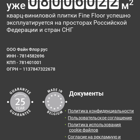
Ваш отзыв поможет кому-то сделать выбор. Спасибо, что
2
уже
м
делитесь опытом!
Тип укладки
кварц-виниловой плитки Fine Floor успешно
эксплуатируется на просторах Российской
Рейтинг:
Федерации и стран СНГ
Имя*
ООО Файн Флор рус
ИНН - 7814582696
КПП - 781401001
ОГРН – 1137847322678
E-mail
Результаты расчета:
Документы
Количество:
Итоговая
Цена от:
Сообщение
площадь:
0
упак.
0
BYN
Политика конфиденциальности
2
0
м
Пользовательское соглашение
Политика использования
Отправить заявку с расчетом менеджеру для
cookie файлов
получения информации и оформления заказа.
Согласие на рекламную и