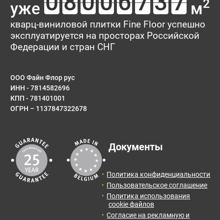
2
уже
м
Тип укладки
Рейтинг:
кварц-виниловой плитки Fine Floor успешно
эксплуатируется на просторах Российской
Имя*
Федерации и стран СНГ
ООО Файн Флор рус
ИНН - 7814582696
E-mail
КПП - 781401001
ОГРН – 1137847322678
Результаты расчета:
Сообщение
Документы
Количество:
Итоговая
Цена от:
площадь:
0
упак.
0
BYN
Политика конфиденциальности
2
0
м
Пользовательское соглашение
Политика использования
Отправить заявку с расчетом менеджеру для
cookie файлов
получения информации и оформления заказа.
Согласие на рекламную и