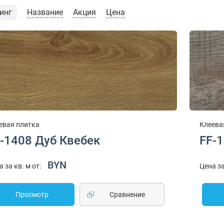
инг
Название
Акция
Цена
евая плитка
Клеева
-1408 Дуб Квебек
FF-
BYN
а за кв. м от:
Цена за
Просмотр
Cравнение