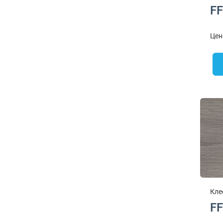
FF
Цен
Кле
FF