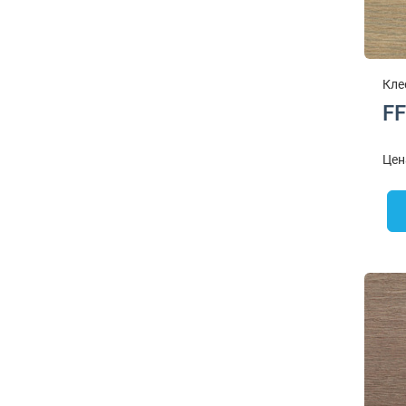
Кле
FF
Цен