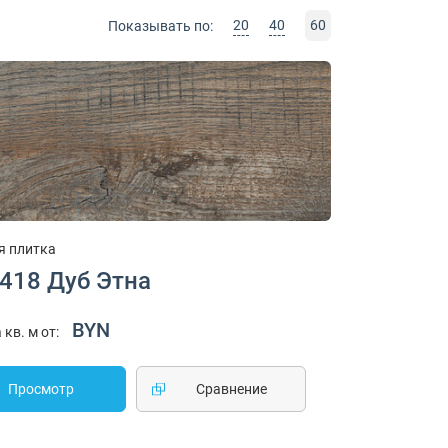
20
40
60
Показывать по:
я плитка
1418 Дуб Этна
BYN
 кв. м от:
Просмотр
Cравнение