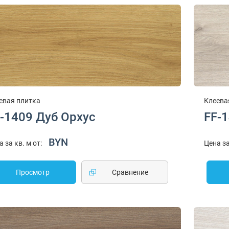
евая плитка
Клеева
-1409 Дуб Орхус
FF-
BYN
а за кв. м от:
Цена за
Просмотр
Cравнение