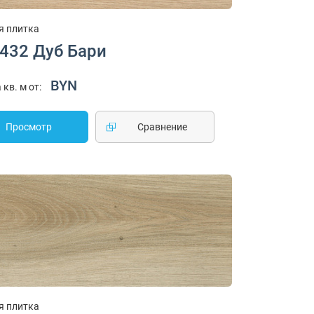
я плитка
1432 Дуб Бари
BYN
 кв. м от:
Просмотр
Cравнение
я плитка