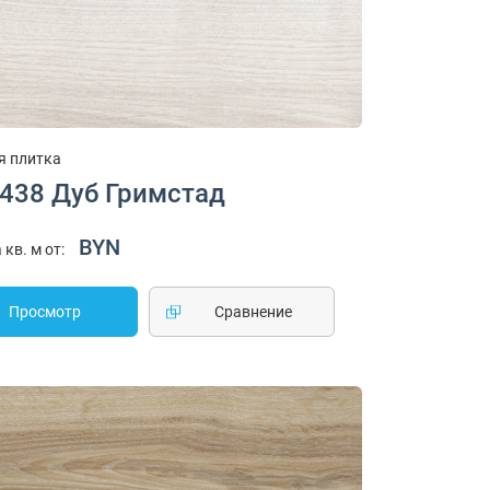
я плитка
1438 Дуб Гримстад
BYN
 кв. м от:
Просмотр
Cравнение