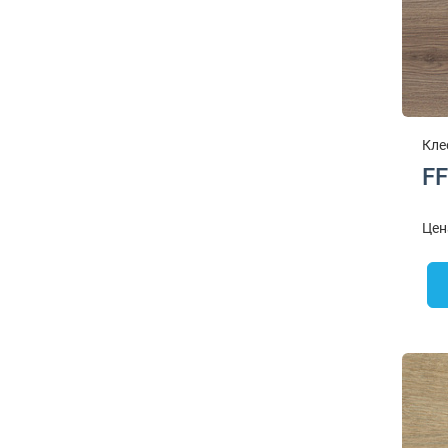
Кле
FF
Цен