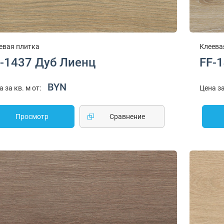
евая плитка
Клеева
-1437 Дуб Лиенц
FF-
BYN
а за кв. м от:
Цена за
Просмотр
Cравнение