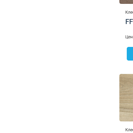
Кле
FF
Цен
Кле