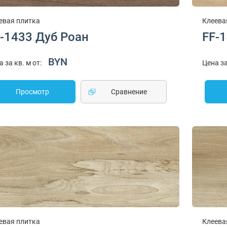
евая плитка
Клеева
-1433 Дуб Роан
FF-
BYN
а за кв. м от:
Цена за
Просмотр
Cравнение
евая плитка
Клеева