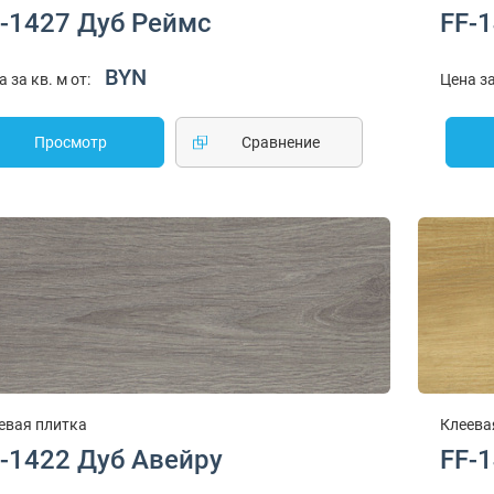
-1427 Дуб Реймс
FF-
BYN
а за кв. м от:
Цена за
Просмотр
Cравнение
евая плитка
Клеева
-1422 Дуб Авейру
FF-