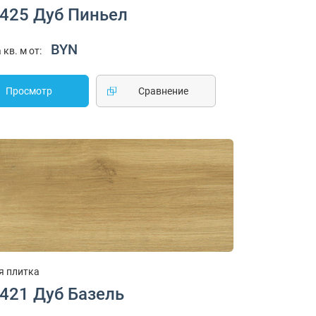
1425 Дуб Пиньел
BYN
 кв. м от:
Просмотр
Cравнение
я плитка
1421 Дуб Базель