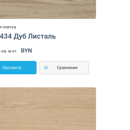
я плитка
1434 Дуб Листаль
BYN
 кв. м от:
Просмотр
Cравнение