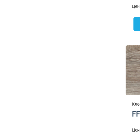
Цен
Кле
FF
Цен