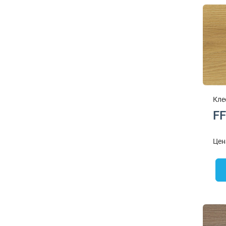
Кле
FF
Цен