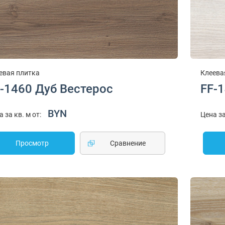
евая плитка
Клеева
-1460 Дуб Вестерос
FF-
BYN
а за кв. м от:
Цена за
Просмотр
Cравнение