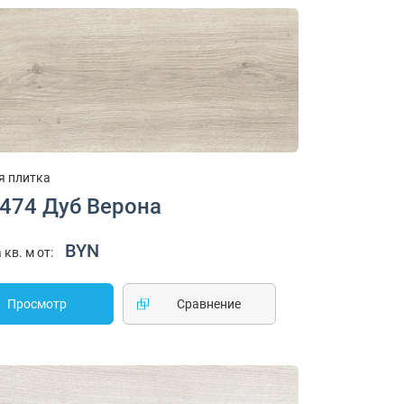
я плитка
1474 Дуб Верона
BYN
 кв. м от:
Просмотр
Cравнение