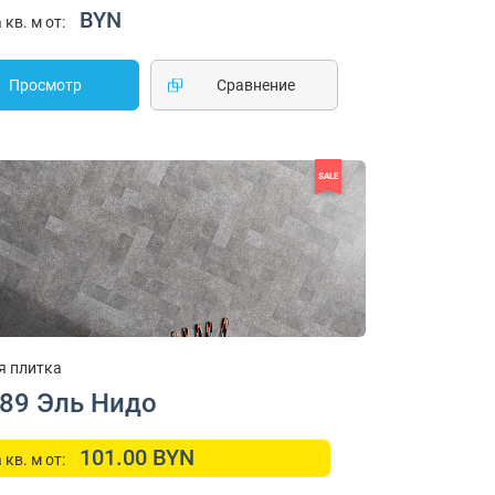
BYN
 кв. м от:
Просмотр
Cравнение
SALE
я плитка
489 Эль Нидо
101.00 BYN
 кв. м от: