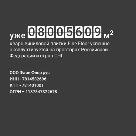
2
уже
м
кварц-виниловой плитки Fine Floor успешно
эксплуатируется на просторах Российской
Федерации и стран СНГ
ООО Файн Флор рус
ИНН - 7814582696
КПП - 781401001
ОГРН – 1137847322678